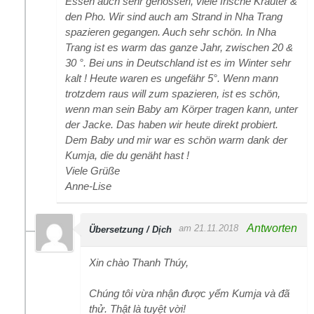
Essen auch sehr genossen, viele frische Kräuter &
den Pho. Wir sind auch am Strand in Nha Trang
spazieren gegangen. Auch sehr schön. In Nha
Trang ist es warm das ganze Jahr, zwischen 20 &
30 °. Bei uns in Deutschland ist es im Winter sehr
kalt ! Heute waren es ungefähr 5°. Wenn mann
trotzdem raus will zum spazieren, ist es schön,
wenn man sein Baby am Körper tragen kann, unter
der Jacke. Das haben wir heute direkt probiert.
Dem Baby und mir war es schön warm dank der
Kumja, die du genäht hast !
Viele Grüße
Anne-Lise
Antworten
am 21.11.2018
Übersetzung / Dịch
Xin chào Thanh Thúy,
Chúng tôi vừa nhận được yếm Kumja và đã
thử. Thật là tuyệt vời!