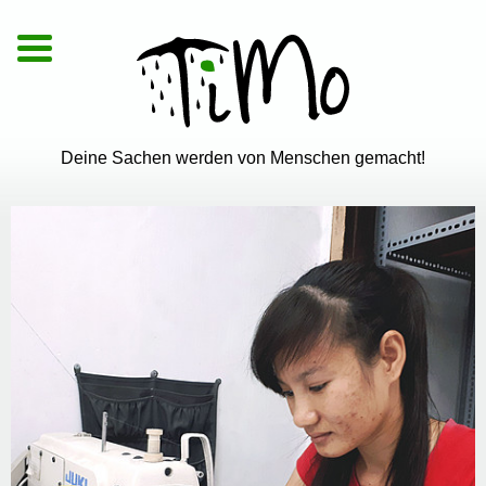
De
|
En
|
Vi
Deine Sachen werden von Menschen gemacht!