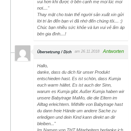
vui hơn khi được ở bên cạnh mẹ mọi lúc mọi
nơi...."
Thay mặt cho toàn thể người sản xuất xin gửi
lời tri ân đến bạn vì đã nhớ đến chúng tôi.... :)
Chúc bạn nhiều sức khỏe và lun vui vẻ ấm áp
bên gia đình....!
Antworten
am 26.11.2018
Übersetzung / Dịch
Hallo,
danke, dass du dich für unser Produkt
entschieden hast. Es ist schön, dass Kumja
euch warm hältet. Es ist auch der Sinn,
warum es Kumja gibt. Außer Kumja haben wir
unsere Babytrage MaMo, die die Eltern im
Alltag erleichtern. Mithilfe von Babytrage hast
du dann freie Hände um andere Sache zu
erledigen und dein Kind kann direkt an dir
bleiben..."
Im Namen von THT Mitarbeitern bedanke ich