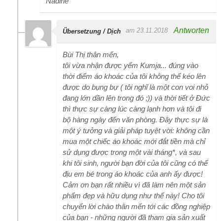
Nadine
Antworten
am 23.11.2018
Übersetzung / Dịch
Bùi Thị thân mến,
tôi vừa nhận được yếm Kumja... đúng vào
thời điểm áo khoác của tôi không thể kéo lên
được do bụng bự ( tôi nghĩ là một con voi nhỏ
đang lớn dần lên trong đó ;)) và thời tiết ở Đức
thì thực sự càng lúc càng lạnh hơn và tôi đi
bộ hàng ngày đến văn phòng. Đây thực sự là
một ý tưởng và giải pháp tuyệt vời: không cần
mua một chiếc áo khoác mới đắt tiền mà chỉ
sử dụng được trong một vài tháng*, và sau
khi tôi sinh, người bạn đời của tôi cũng có thể
địu em bé trong áo khoác của anh ấy được!
Cảm ơn bạn rất nhiều vì đã làm nên một sản
phẩm đẹp và hữu dụng như thế này! Cho tôi
chuyển lời chào thân mến tới các đồng nghiệp
của bạn - những người đã tham gia sản xuất