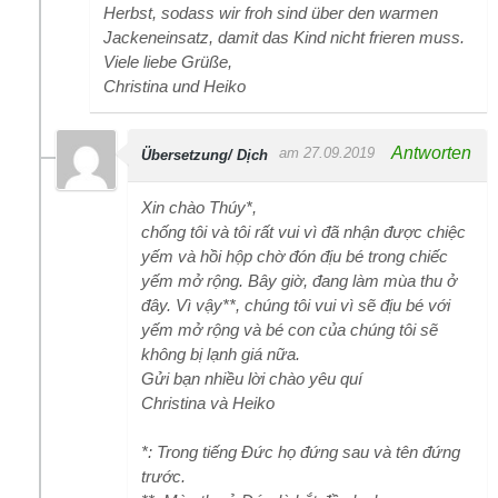
Herbst, sodass wir froh sind über den warmen
Jackeneinsatz, damit das Kind nicht frieren muss.
Viele liebe Grüße,
Christina und Heiko
Antworten
am 27.09.2019
Übersetzung/ Dịch
Xin chào Thúy*,
chống tôi và tôi rất vui vì đã nhận được chiệc
yếm và hồi hộp chờ đón địu bé trong chiếc
yếm mở rộng. Bây giờ, đang làm mùa thu ở
đây. Vì vậy**, chúng tôi vui vì sẽ địu bé với
yếm mở rộng và bé con của chúng tôi sẽ
không bị lạnh giá nữa.
Gửi bạn nhiều lời chào yêu quí
Christina và Heiko
*: Trong tiếng Đức họ đứng sau và tên đứng
trước.