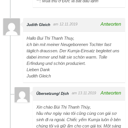
**: Mùa thu ở Đức là bắt đầu lạnh
Antworten
am 12.11.2019
Judith Gleich
Hallo Bui Thi Thanh Thuy,
ich bin mit meiner Neugeborenen Tochter fast
täglich draussen. Der Kumja-Einsatz begleitet uns
dabei immer und hält sie schön warm. Tolle
Erfindung und schön produziert.
Lieben Dank
Judith Gleich
Antworten
am 13.11.2019
Übersetzung/ Dịch
Xin chào Bùi Thị Thanh Thúy,
hầu như ngày nào tôi cũng cùng con gái sơ
sinh đi ra ngoài. Chiếc yếm Kumja luôn ở bên
chúng tôi và giữ ấm cho con gái toi. Một sáng