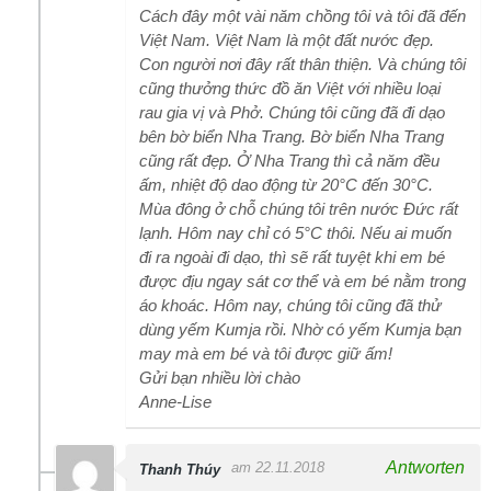
Cách đây một vài năm chồng tôi và tôi đã đến
Việt Nam. Việt Nam là một đất nước đẹp.
Con người nơi đây rất thân thiện. Và chúng tôi
cũng thưởng thức đồ ăn Việt với nhiều loại
rau gia vị và Phở. Chúng tôi cũng đã đi dạo
bên bờ biển Nha Trang. Bờ biển Nha Trang
cũng rất đẹp. Ở Nha Trang thì cả năm đều
ấm, nhiệt độ dao động từ 20°C đến 30°C.
Mùa đông ở chỗ chúng tôi trên nước Đức rất
lạnh. Hôm nay chỉ có 5°C thôi. Nếu ai muốn
đi ra ngoài đi dạo, thì sẽ rất tuyệt khi em bé
được địu ngay sát cơ thể và em bé nằm trong
áo khoác. Hôm nay, chúng tôi cũng đã thử
dùng yếm Kumja rồi. Nhờ có yếm Kumja bạn
may mà em bé và tôi được giữ ấm!
Gửi bạn nhiều lời chào
Anne-Lise
Antworten
am 22.11.2018
Thanh Thúy