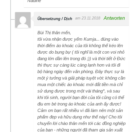
Nadine
Antworten
am 23.11.2018
Übersetzung / Dịch
Bùi Thị thân mến,
tôi vừa nhận được yếm Kumja... đúng vào
thời điểm áo khoác của tôi không thể kéo lên
được do bụng bự ( tôi nghĩ là một con voi nhỏ
đang lớn dần lên trong đó ;)) và thời tiết ở Đức
thì thực sự càng lúc càng lạnh hơn và tôi đi
bộ hàng ngày đến văn phòng. Đây thực sự là
một ý tưởng và giải pháp tuyệt vời: không cần
mua một chiếc áo khoác mới đắt tiền mà chỉ
sử dụng được trong một vài tháng*, và sau
khi tôi sinh, người bạn đời của tôi cũng có thể
địu em bé trong áo khoác của anh ấy được!
Cảm ơn bạn rất nhiều vì đã làm nên một sản
phẩm đẹp và hữu dụng như thế này! Cho tôi
chuyển lời chào thân mến tới các đồng nghiệp
của bạn - những người đã tham gia sản xuất