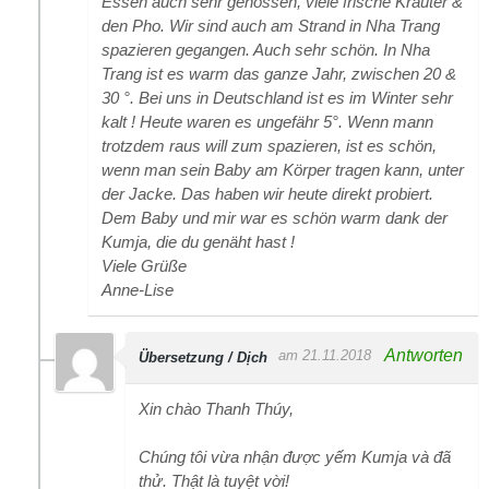
Essen auch sehr genossen, viele frische Kräuter &
den Pho. Wir sind auch am Strand in Nha Trang
spazieren gegangen. Auch sehr schön. In Nha
Trang ist es warm das ganze Jahr, zwischen 20 &
30 °. Bei uns in Deutschland ist es im Winter sehr
kalt ! Heute waren es ungefähr 5°. Wenn mann
trotzdem raus will zum spazieren, ist es schön,
wenn man sein Baby am Körper tragen kann, unter
der Jacke. Das haben wir heute direkt probiert.
Dem Baby und mir war es schön warm dank der
Kumja, die du genäht hast !
Viele Grüße
Anne-Lise
Antworten
am 21.11.2018
Übersetzung / Dịch
Xin chào Thanh Thúy,
Chúng tôi vừa nhận được yếm Kumja và đã
thử. Thật là tuyệt vời!