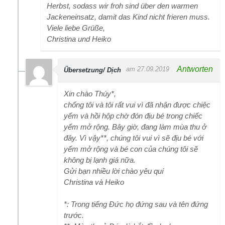
Herbst, sodass wir froh sind über den warmen
Jackeneinsatz, damit das Kind nicht frieren muss.
Viele liebe Grüße,
Christina und Heiko
Antworten
am 27.09.2019
Übersetzung/ Dịch
Xin chào Thúy*,
chống tôi và tôi rất vui vì đã nhận được chiệc
yếm và hồi hộp chờ đón địu bé trong chiếc
yếm mở rộng. Bây giờ, đang làm mùa thu ở
đây. Vì vậy**, chúng tôi vui vì sẽ địu bé với
yếm mở rộng và bé con của chúng tôi sẽ
không bị lạnh giá nữa.
Gửi bạn nhiều lời chào yêu quí
Christina và Heiko
*: Trong tiếng Đức họ đứng sau và tên đứng
trước.