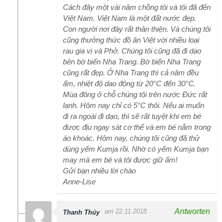
Cách đây một vài năm chồng tôi và tôi đã đến
Việt Nam. Việt Nam là một đất nước đẹp.
Con người nơi đây rất thân thiện. Và chúng tôi
cũng thưởng thức đồ ăn Việt với nhiều loại
rau gia vị và Phở. Chúng tôi cũng đã đi dạo
bên bờ biển Nha Trang. Bờ biển Nha Trang
cũng rất đẹp. Ở Nha Trang thì cả năm đều
ấm, nhiệt độ dao động từ 20°C đến 30°C.
Mùa đông ở chỗ chúng tôi trên nước Đức rất
lạnh. Hôm nay chỉ có 5°C thôi. Nếu ai muốn
đi ra ngoài đi dạo, thì sẽ rất tuyệt khi em bé
được địu ngay sát cơ thể và em bé nằm trong
áo khoác. Hôm nay, chúng tôi cũng đã thử
dùng yếm Kumja rồi. Nhờ có yếm Kumja bạn
may mà em bé và tôi được giữ ấm!
Gửi bạn nhiều lời chào
Anne-Lise
Antworten
am 22.11.2018
Thanh Thúy