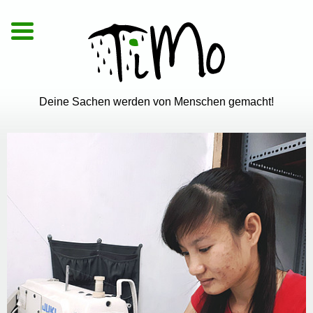
De
|
En
|
Vi
Deine Sachen werden von Menschen gemacht!