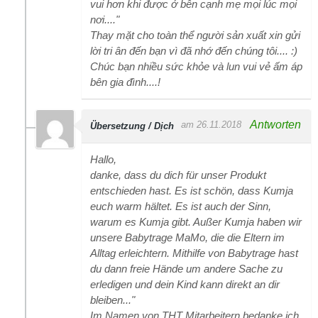
vui hơn khi được ở bên cạnh mẹ mọi lúc mọi
nơi...."
Thay mặt cho toàn thể người sản xuất xin gửi
lời tri ân đến bạn vì đã nhớ đến chúng tôi.... :)
Chúc bạn nhiều sức khỏe và lun vui vẻ ấm áp
bên gia đình....!
Antworten
am 26.11.2018
Übersetzung / Dịch
Hallo,
danke, dass du dich für unser Produkt
entschieden hast. Es ist schön, dass Kumja
euch warm hältet. Es ist auch der Sinn,
warum es Kumja gibt. Außer Kumja haben wir
unsere Babytrage MaMo, die die Eltern im
Alltag erleichtern. Mithilfe von Babytrage hast
du dann freie Hände um andere Sache zu
erledigen und dein Kind kann direkt an dir
bleiben..."
Im Namen von THT Mitarbeitern bedanke ich