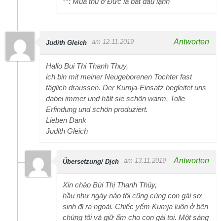
**: Mùa thu ở Đức là bắt đầu lạnh
Antworten
am 12.11.2019
Judith Gleich
Hallo Bui Thi Thanh Thuy,
ich bin mit meiner Neugeborenen Tochter fast
täglich draussen. Der Kumja-Einsatz begleitet uns
dabei immer und hält sie schön warm. Tolle
Erfindung und schön produziert.
Lieben Dank
Judith Gleich
Antworten
am 13.11.2019
Übersetzung/ Dịch
Xin chào Bùi Thị Thanh Thúy,
hầu như ngày nào tôi cũng cùng con gái sơ
sinh đi ra ngoài. Chiếc yếm Kumja luôn ở bên
chúng tôi và giữ ấm cho con gái toi. Một sáng