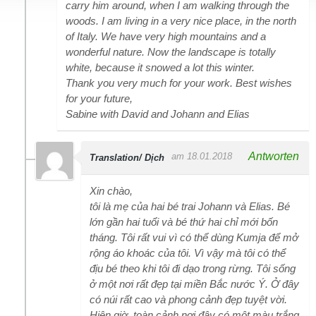
carry him around, when I am walking through the
woods. I am living in a very nice place, in the north
of Italy. We have very high mountains and a
wonderful nature. Now the landscape is totally
white, because it snowed a lot this winter.
Thank you very much for your work. Best wishes
for your future,
Sabine with David and Johann and Elias
Antworten
am 18.01.2018
Translation/ Dịch
Xin chào,
tôi là mẹ của hai bé trai Johann và Elias. Bé
lớn gần hai tuổi và bé thứ hai chỉ mới bốn
tháng. Tôi rất vui vì có thể dùng Kumja để mở
rộng áo khoác của tôi. Vì vậy mà tôi có thể
địu bé theo khi tôi đi dạo trong rừng. Tôi sống
ở một nơi rất đẹp tại miền Bắc nước Ý. Ở đây
có núi rất cao và phong cảnh đẹp tuyệt vời.
Hiện giờ, toàn cảnh nơi đây có một màu trắng