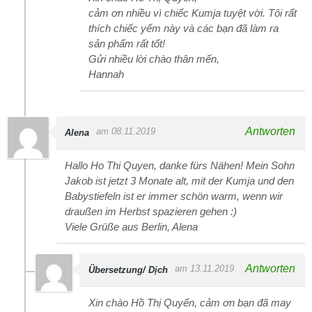
cảm ơn nhiều vì chiếc Kumja tuyệt vời. Tôi rất
thích chiếc yếm này và các bạn đã làm ra
sản phẩm rất tốt!
Gửi nhiều lời chào thân mến,
Hannah
Antworten
am 08.11.2019
Alena
Hallo Ho Thi Quyen, danke fürs Nähen! Mein Sohn
Jakob ist jetzt 3 Monate alt, mit der Kumja und den
Babystiefeln ist er immer schön warm, wenn wir
draußen im Herbst spazieren gehen :)
Viele Grüße aus Berlin, Alena
Antworten
am 13.11.2019
Übersetzung/ Dịch
Xin chào Hồ Thị Quyến, cảm ơn bạn đã may