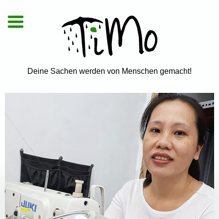
De
|
En
|
Vi
Deine Sachen werden von Menschen gemacht!