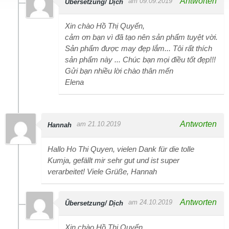
Antworten
am 09.09.2019
Übersetzung/ Dịch
Xin chào Hồ Thị Quyến,
cảm ơn bạn vì đã tạo nên sản phẩm tuyệt vời.
Sản phẩm được may đẹp lắm... Tôi rất thích
sản phẩm này ... Chúc bạn mọi điều tốt đẹp!!!
Gửi bạn nhiều lời chào thân mến
Elena
Antworten
am 21.10.2019
Hannah
Hallo Ho Thi Quyen, vielen Dank für die tolle
Kumja, gefällt mir sehr gut und ist super
verarbeitet! Viele Grüße, Hannah
Antworten
am 24.10.2019
Übersetzung/ Dịch
Xin chào Hồ Thị Quyến,