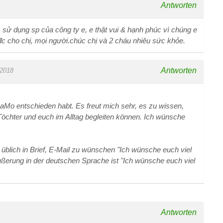
Antworten
 sử dụng sp của công ty e, e thật vui & hạnh phúc vì chúng e
đc cho chị, mọi người.chúc chị và 2 cháu nhiêu sức khỏe.
Antworten
.2018
MaMo entschieden habt. Es freut mich sehr, es zu wissen,
öchter und euch im Alltag begleiten können. Ich wünsche
s üblich in Brief, E-Mail zu wünschen "Ich wünsche euch viel
ußerung in der deutschen Sprache ist "Ich wünsche euch viel
Antworten