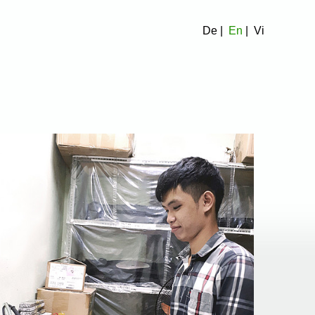
De
|
En
|
Vi