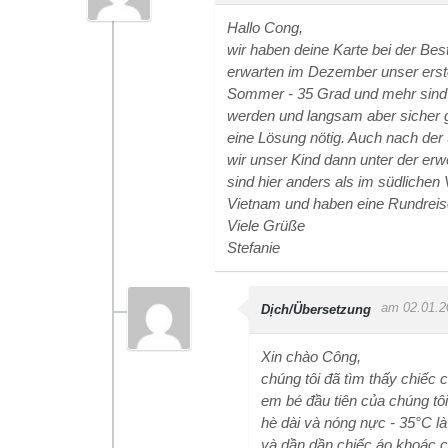
Hallo Cong,
wir haben deine Karte bei der Be
erwarten im Dezember unser erst
Sommer - 35 Grad und mehr sind fü
werden und langsam aber sicher g
eine Lösung nötig. Auch nach der
wir unser Kind dann unter der erw
sind hier anders als im südlichen
Vietnam und haben eine Rundrei
Viele Grüße
Stefanie
am 02.01.2
Dịch/Übersetzung
Xin chào Công,
chúng tôi đã tìm thấy chiếc
em bé đầu tiên của chúng tôi
hè dài và nóng nực - 35°C là 
và dần dần chiếc áo khoác củ