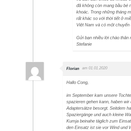
đã không còn mang bầu bé n
khoác. Trong những tháng mùa
rất khác so với thời tiết ở 
Việt Nam và có một chuyến 
Gửi bạn nhiều lời chào thân
Stefanie
am 01.01.2020
Florian
Hallo Cong,
im September kam unsere Tochter 
spazieren gehen kann, haben wir 
Adaptersätze besorgt. Seitdem h
Spaziergänge und auch kleine W
Kumja beinahe täglich zum Einsatz
den Einsatz ist sie vor Wind und We