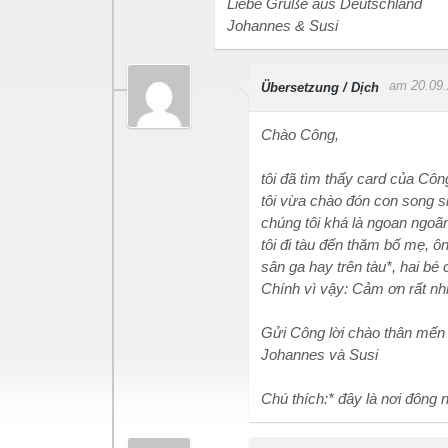
Liebe Grüße aus Deutschland
Johannes & Susi
am 20.09
Übersetzung / Dịch
Chào Công,
tôi đã tìm thấy card của Cô
tôi vừa chào đón con song s
chúng tôi khá là ngoan ngoã
tôi đi tàu đến thăm bố mẹ, ô
sân ga hay trên tàu*, hai bé
Chính vì vậy: Cảm ơn rất nh
Gửi Công lời chào thân mến
Johannes và Susi
Chú thích:* đây là nơi đông