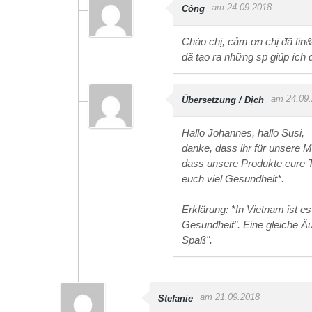
am 24.09.2018
Công
Chào chị, cảm ơn chị đã tin&
đã tạo ra những sp giúp ích 
am 24.09
Übersetzung / Dịch
Hallo Johannes, hallo Susi,
danke, dass ihr für unsere 
dass unsere Produkte eure T
euch viel Gesundheit*.
Erklärung: *In Vietnam ist e
Gesundheit". Eine gleiche Ä
Spaß".
am 21.09.2018
Stefanie