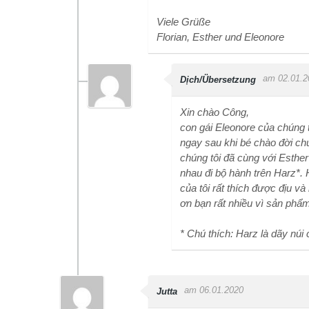
Viele Grüße
Florian, Esther und Eleonore
am 02.01.2
Dịch/Übersetzung
Xin chào Công,
con gái Eleonore của chúng t
ngay sau khi bé chào đời ch
chúng tôi đã cùng với Esther
nhau đi bộ hành trên Harz*.
của tôi rất thích được địu v
ơn bạn rất nhiều vì sản phẩm 
* Chú thích: Harz là dãy núi
am 06.01.2020
Jutta