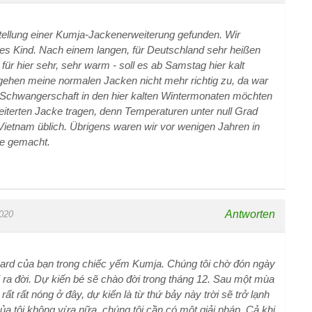
stellung einer Kumja-Jackenerweiterung gefunden. Wir
es Kind. Nach einem langen, für Deutschland sehr heißen
r hier sehr, sehr warm - soll es ab Samstag hier kalt
ehen meine normalen Jacken nicht mehr richtig zu, da war
 Schwangerschaft in den hier kalten Wintermonaten möchten
eiterten Jacke tragen, denn Temperaturen unter null Grad
 Vietnam üblich. Übrigens waren wir vor wenigen Jahren in
se gemacht.
Antworten
020
 card của bạn trong chiếc yếm Kumja. Chúng tôi chờ đón ngày
 ra đời. Dự kiến bé sẽ chào đời trong tháng 12. Sau một mùa
rất rất nóng ở đây, dự kiến là từ thứ bảy này trời sẽ trở lạnh
a tôi không vừa nữa, chúng tôi cần có một giải pháp. Cả khi