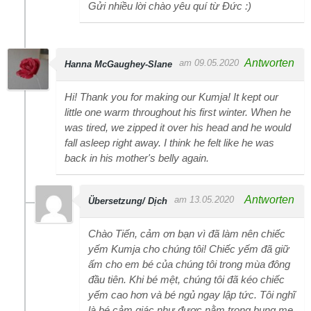
Gửi nhiều lời chào yêu quí từ Đức :)
Antworten
am 09.05.2020
Hanna McGaughey-Slane
Hi! Thank you for making our Kumja! It kept our
little one warm throughout his first winter. When he
was tired, we zipped it over his head and he would
fall asleep right away. I think he felt like he was
back in his mother's belly again.
Antworten
am 13.05.2020
Übersetzung/ Dịch
Chào Tiến, cảm ơn bạn vì đã làm nên chiếc
yếm Kumja cho chúng tôi! Chiếc yếm đã giữ
ấm cho em bé của chúng tôi trong mùa đông
đầu tiên. Khi bé mệt, chúng tôi đã kéo chiếc
yếm cao hơn và bé ngủ ngay lập tức. Tôi nghĩ
là bé cảm giác như được nằm trong bụng mẹ