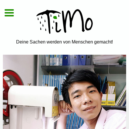
De
|
En
|
Vi
Deine Sachen werden von Menschen gemacht!