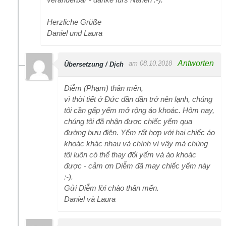
Herzliche Grüße
Daniel und Laura
Antworten
am 08.10.2018
Übersetzung / Dịch
Diễm (Phạm) thân mến,
vì thời tiết ở Đức dần dần trở nên lạnh, chúng
tôi cần gấp yếm mở rộng áo khoác. Hôm nay,
chúng tôi đã nhận được chiếc yếm qua
đường bưu điện. Yếm rất hợp với hai chiếc áo
khoác khác nhau và chính vì vậy mà chúng
tôi luôn có thể thay đổi yếm và áo khoác
được - cảm ơn Diễm đã may chiếc yếm này
:-).
Gửi Diễm lời chào thân mến.
Daniel và Laura