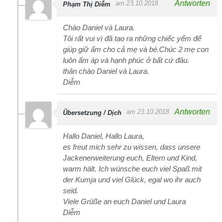
Antworten
am 23.10.2018
Phạm Thị Diễm
Chào Daniel và Laura.
Tôi rất vui vì đã tạo ra những chiếc yểm để
giúp giữ ẩm cho cả mẹ và bé.Chúc 2 mẹ con
luôn ấm áp và hạnh phúc ở bất cứ đâu.
thân chào Daniel và Laura.
Diễm
Antworten
am 23.10.2018
Übersetzung / Dịch
Hallo Daniel, Hallo Laura,
es freut mich sehr zu wissen, dass unsere
Jackenerweiterung euch, Eltern und Kind,
warm hält. Ich wünsche euch viel Spaß mit
der Kumja und viel Glück, egal wo ihr auch
seid.
Viele Grüße an euch Daniel und Laura
Diễm