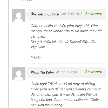
Antworten
am 05.09.2018
Übersetzung / Dịch
Cảm ơn nhiều vì chiếc yếm tuyệt vời! Yếm
rất hợp với áo khoác của tôi và được may rất
cẩn thận.
Xin gửi nhiều lời chào từ Kassel/ Đức đến
Việt Nam
Frieda
Antworten
am 17.09.2018
Phạm Thị Diễm
Chào bạn! Tôi rất vui vì đã may ra những
chiếc yểm đẹp để bạn tiện sử dụng và mang
đến một cảm giác ấm áp đến thiên thần bé
bỏng của bạn. Cảm ơn bạn nhiều nhé.Chúc
bạn luôn thành công